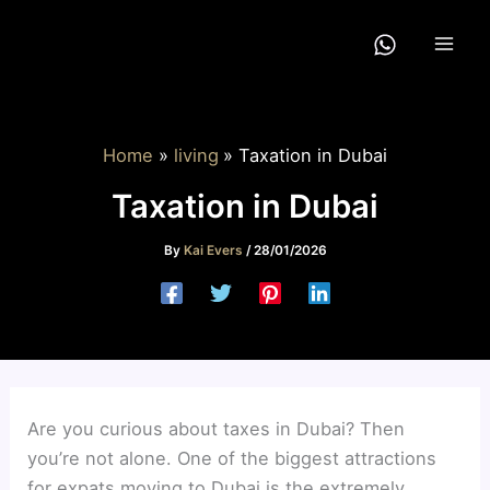
Skip
to
content
Home
living
Taxation in Dubai
Taxation in Dubai
By
Kai Evers
/
28/01/2026
Are you curious about taxes in Dubai? Then
you’re not alone. One of the biggest attractions
for expats moving to Dubai is the extremely